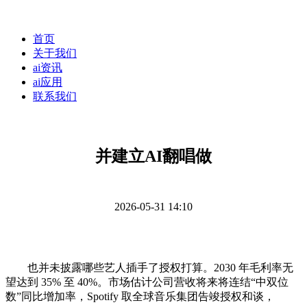
首页
关于我们
ai资讯
ai应用
联系我们
并建立AI翻唱做
2026-05-31 14:10
也并未披露哪些艺人插手了授权打算。2030 年毛利率无
望达到 35% 至 40%。市场估计公司营收将来将连结“中双位
数”同比增加率，Spotify 取全球音乐集团告竣授权和谈，