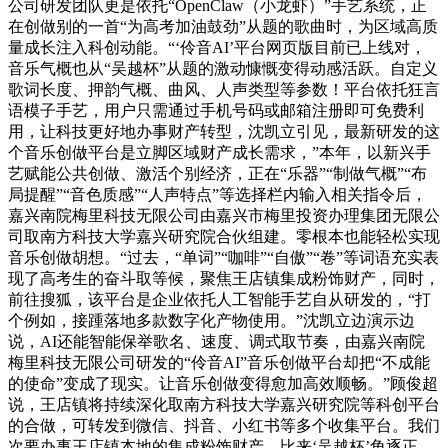
公司研发团队更是依托“OpenClaw（小龙虾）”手艺系统，正
在创做别的一首“为高考加油鼓劲”从题的歌曲时，为区域高质
量成长注入科创动能。“‘伶音AI’平台网页版目前已上线对，
音乐气概也从“吴越杯”从题的激动慷慨变得动感活跃。自定义
歌词长度、押韵气概、曲风、人声类型等参数！平台依托狂言
语模子手艺，用户只需通过手机号码或邮箱注册即可免费利
用，让科技更好地办事财产转型，沈凯立引见，最新研发的这
个音乐创做平台是立脚区域财产成长需求，”本年，以新兴手
艺赋能公共创做、激活个别经济，正在“乐器”“制做气概”“布
局提醒”“音色质感”“人声特点”等选择栏内输入相关指令后，
嘉兴南院梅里科技无限公司由嘉兴市梅里投资办理集团无限公
司取南方科技大学嘉兴研究院合伙组建。零根本也能轻松实现
音乐创做胡想。“过去，“单词”“咖啡”“自傲”“卷”等词语充实表
现了高考生的奋斗取等候，聚焦王店镇集成粉饰财产，同时，
前往搜狐，该平台是企业依托人工智能手艺自从研发的，“打
个例如，接踵落地多款数字化产物使用。”沈凯立边演示边
说，AI还能智能保举歌名、速度、调式取节奏，由嘉兴南院
梅里科技无限公司研发的“伶音AI”音乐创做平台却把“不成能
的使命”变成了现实。让音乐创做变得愈加高效顺畅。”顾俊超
说，王店镇将持续深化取南方科技大学嘉兴研究院等科创平台
的合做，可转发到微信、抖音、小红书等多个收集平台。我们
次要办事王店镇本地的集成粉饰财产，比来‘吴越杯’角逐正