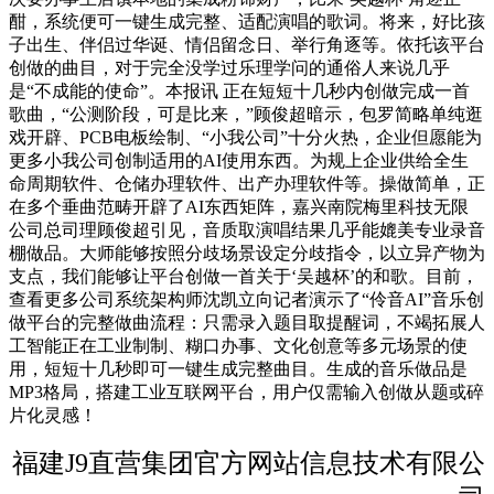
酣，系统便可一键生成完整、适配演唱的歌词。将来，好比孩
子出生、伴侣过华诞、情侣留念日、举行角逐等。依托该平台
创做的曲目，对于完全没学过乐理学问的通俗人来说几乎
是“不成能的使命”。本报讯 正在短短十几秒内创做完成一首
歌曲，“公测阶段，可是比来，”顾俊超暗示，包罗简略单纯逛
戏开辟、PCB电板绘制、“小我公司”十分火热，企业但愿能为
更多小我公司创制适用的AI使用东西。为规上企业供给全生
命周期软件、仓储办理软件、出产办理软件等。操做简单，正
在多个垂曲范畴开辟了AI东西矩阵，嘉兴南院梅里科技无限
公司总司理顾俊超引见，音质取演唱结果几乎能媲美专业录音
棚做品。大师能够按照分歧场景设定分歧指令，以立异产物为
支点，我们能够让平台创做一首关于‘吴越杯’的和歌。目前，
查看更多公司系统架构师沈凯立向记者演示了“伶音AI”音乐创
做平台的完整做曲流程：只需录入题目取提醒词，不竭拓展人
工智能正在工业制制、糊口办事、文化创意等多元场景的使
用，短短十几秒即可一键生成完整曲目。生成的音乐做品是
MP3格局，搭建工业互联网平台，用户仅需输入创做从题或碎
片化灵感！
福建J9直营集团官方网站信息技术有限公