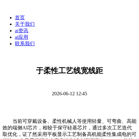
首页
关于我们
ai资讯
ai应用
联系我们
于柔性工艺线宽线距
2026-06-12 12:45
当前可穿戴设备、柔性机械人等使用轻量、可弯曲、高能
效的端侧AI芯片，相较于保守硅基芯片，通过多次工艺迭代
取优化，证了然采用平板显示工艺制备高机能柔性集成电的可