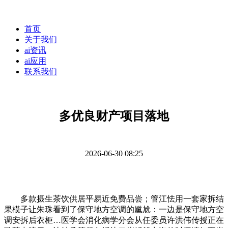
首页
关于我们
ai资讯
ai应用
联系我们
多优良财产项目落地
2026-06-30 08:25
多款摄生茶饮供居平易近免费品尝；管江怯用一套家拆结
果模子让朱珠看到了保守地方空调的尴尬：一边是保守地方空
调安拆后衣柜…医学会消化病学分会从任委员许洪伟传授正在