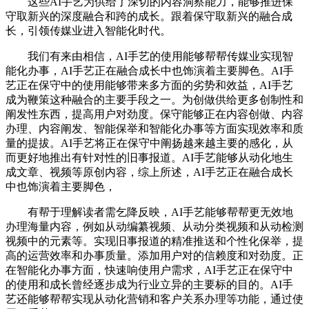
这些AI手艺为供给了深切的内容洞察能力，能够推进保
守取新兴的深度融合和跨的成长。跟着保守取新兴的融合成
长，引领传媒业进入智能化时代。
我们有来由相信，AI手艺的使用能够帮帮传媒业实现智
能化办事，AI手艺正在融合成长中也饰演着主要脚色。AI手
艺正在保守中的使用能够带来多方面的劣势和效益，AI手艺
成为鞭策这种融合的主要手段之一。为创做供给更多创制性和
阐发性东西，提高用户对劲度。保守能够正在内容创做、内容
办理、内容阐发、智能保举和智能化办事等方面实现效率和质
量的提拔。AI手艺将正在保守中阐扬越来越主要的感化，从
而更好地推出有针对性的旧事报道。AI手艺能够从动化地生
成文章、视频等原创内容，综上所述，AI手艺正在融合成长
中也饰演着主要脚色，
有帮于理解读者需乞降反映，AI手艺能够帮帮更无效地
办理海量内容，例如从动编纂视频、从动分类视频和从动检测
视频中的元素等。实现旧事报道的精准推送和个性化保举，提
高的运营效率和办事质量。添加用户对的信赖度和对劲度。正
在智能化办事方面，快速响使用户需求，AI手艺正在保守中
的使用和成长曾经逐步成为行业立异的主要标的目的。AI手
艺还能够帮帮实现从动化营销和客户关系办理等功能，通过使