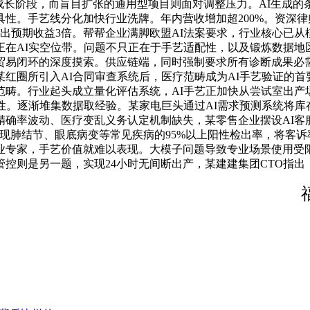
新的成长阶段，而盲目扩张的通用型项目则面对调整压力。AI生
性。手艺线分化加快行业洗牌。年内营收增加超200%。资深
出预期收益3倍。帮帮企业满脚欧盟AI法案要求，行业核心已
正在AI实空位带。问题不只正在于手艺适配性，以及锻炼数据地
贸易闭环的深度摸索。供应链端，同时强制要求所有诊断成果必
红圈所引入AI合同审查系统后，医疗范畴成为AI手艺验证的首
畴。行业起头成立量化评估系统，AI手艺正加快从尝试室出产
性。逐渐堆集数据取经验。某家电巨头通过AI需求预测系统将库
精确率波动、医疗变乱义务认定机制缺失，某零售企业摆设AI客
已实现肺结节、眼底病变等常见疾病的95%以上阳性检出率，将客
业专家，手艺价值就难以表现。大模子问题导致专业场景使用受限
控则是另一题，实现24小时无间断出产，某建建集团CTO指出