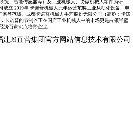
服系统、智能传感器等）及工业机械人、协做机械人零件为研
成立 2019年 卡诺普机械人元年运营范畴工业从动化设备、电
打磨等范畴。成都卡诺普机械人手艺股份无限公司（简称：卡诺
余项，卡诺普的节制器正在国产工业机械人中的市场更是占领半壁
新经济百家沉点培育企业。
福建J9直营集团官方网站信息技术有限公司