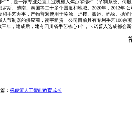
部件”，是一家专业处置工业机械人焦点零部件（节制系统、伺
、越南、泰国等二十多个国度和地域。2020年，2012年 公司
卖和手艺办事，产物普遍使用于喷涂、焊接、搬运、码垛、抛光
机械人节制器的供应商，衡宇租赁，公司目前具有专利手艺100
续三年，建成后，建有四川省手艺核心1个，卡诺普入选成都会
篇：
极鞭策人工智能教育成长