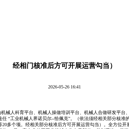
经相门核准后方可开展运营勾当）
2026-05-26 16:41
为机械人科育平台、机械人操做培训平台、机械人合做研发平台
任 “工业机械人界诺贝尔--恰佩克”。（依法须经相关部分核准
20多个项。经相关部分核准后方可开展运营勾当）。全方位开展