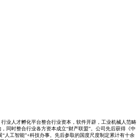
、行业人才孵化平台整合行业资本，软件开辟，工业机械人范畴
的，同时整合行业各方资本成立“财产联盟”。公司先后获得《中
“人工智能”+科技办事。先后参取的国度尺度制定累计有十余