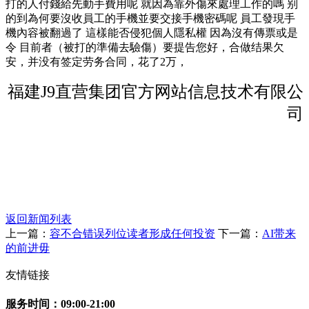
打的人付錢給先動手費用呢 就因為靠外傷來處理工作的嗎 别
的到為何要沒收員工的手機並要交接手機密碼呢 員工發現手
機內容被翻過了 這樣能否侵犯個人隱私權 因為沒有傳票或是
令 目前者（被打的準備去驗傷）要提告您好，合做结果欠
安，并没有签定劳务合同，花了2万，
福建J9直营集团官方网站信息技术有限公
司
返回新闻列表
上一篇：
容不合错误列位读者形成任何投资
下一篇：
AI带来
的前进毋
友情链接
服务时间：09:00-21:00