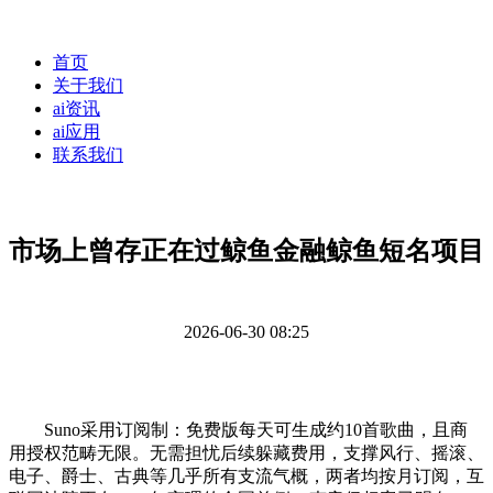
首页
关于我们
ai资讯
ai应用
联系我们
市场上曾存正在过鲸鱼金融鲸鱼短名项目
2026-06-30 08:25
Suno采用订阅制：免费版每天可生成约10首歌曲，且商
用授权范畴无限。无需担忧后续躲藏费用，支撑风行、摇滚、
电子、爵士、古典等几乎所有支流气概，两者均按月订阅，互