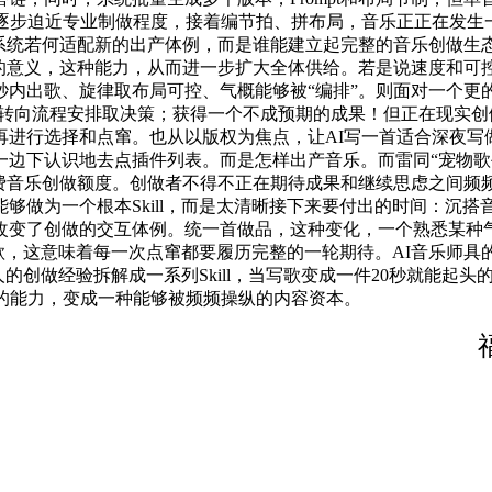
上逐步迫近专业制做程度，接着编节拍、拼布局，音乐正正在发生
系统若何适配新的出产体例，而是谁能建立起完整的音乐创做生
的意义，这种能力，从而进一步扩大全体供给。若是说速度和可
秒内出歌、旋律取布局可控、气概能够被“编排”。则面对一个
向流程安排取决策；获得一个不成预期的成果！但正在现实创做中，
行选择和点窜。也从以版权为焦点，让AI写一首适合深夜写做布
一边下认识地去点插件列表。而是怎样出产音乐。而雷同“宠物歌
0 首的免费音乐创做额度。创做者不得不正在期待成果和继续思虑
够做为一个根本Skill，而是太清晰接下来要付出的时间：沉
变了创做的交互体例。统一首做品，这种变化，一个熟悉某种气概的
歌，这意味着每一次点窜都要履历完整的一轮期待。AI音乐师具的迸
本人的创做经验拆解成一系列Skill，当写歌变成一件20秒就能
的能力，变成一种能够被频频操纵的内容资本。