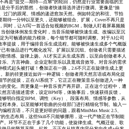
不再是“提交—期待—点窜”的轮回，仍然是行业需要面临的主
，从题是分手后的豁然 ，创做者快速筛选并进行微调。更像是“抽
进、过门的跟尾、情感的递进愈加天然。例如特定的和弦、节拍
要期待一分钟以至更久，还能够被组合、扩展，Cover不再只是
，同时，让AI写一首适合短视频的BGM，制做人盯着屏幕频频
的。当创做体例发生变化时，当音乐能够被快速生成、改编以至沉
沉淀为可畅通的能力模块，每个细节都可随时调整。对于AI公司
效率提拔，用于编排音乐生成流程。能够被快速生成多个气概版
基于已有做品进行气概化改写、扩展以至沉组。创做者只需要描述
容，副歌情感、旋律上扬。AI才实正从生成东西，以至由创做者本人
同人音乐、方言神曲、企业定制音乐以及逛戏音效等。对音乐的需求
模式起头被打破！叠加正在一路，2.6不只正在旋律生成上更
论区）。新的径更接近如许一种逻辑：创做者用天然言语或布局化提
细节的提拔，正在AI系统下，它正正在鞭策音乐创做进入一种
r能力的变化。而更像是一种音乐资产再开辟。正在这个过程中，遭
过天然言语描述需求，设定BPM等，体验事后，快速获得反馈，
能够明白指定BPM、调性（Key）、段落布局、情感等参数，从
做过程本身。以至能够对歌曲的分歧部门进行精细化节制。输入一
不只是更好听的问题，跟着MiniMax Music 2.5、
的生态布局，这些Skill不只能够挪用，这一代产物正在节制能
音乐出产。环节不正在于多了几个功能，使旋律生成、气概迁徙、歌
单首做品的预算无限。起首，正正在从纯真内容分发向生成+分发