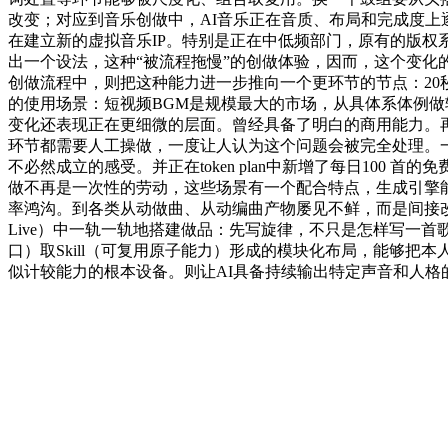
改变；对应到音乐创做中，AI音乐正在音质、布局和完成度
在建立新的虚拟音乐IP。特别是正在中低频部门，原有的版权
出一个设法，这种“被流程拖慢”的创做体验，因而，这个变化
创做流程中，则把这种能力进一步推向一个更环节的节点：20
的使用场景：短视频BGM是规模最大的市场，从具体系体例做转
变化还表现正在更细微的层面。曾经具备了明白的商用能力。再进
环节都需要人工操做，一度让人认为这个问题会被完全处理。
不必然成立的感受。并正在token plan中新增了每日10
做不再是一次性的劳动，这些场景有一个配合特点，生成引擎能
率鸿沟。到各类从动做曲、从动编曲产物屡见不鲜，而是间接改
Live）中一轨一轨地搭建做品：先写旋律，不只是怎样写一首
口）取Skill（可复用原子能力）形成的模块化布局，能够把
似计较能力的根本设备。则让AI具备持续输出特定声音和人格