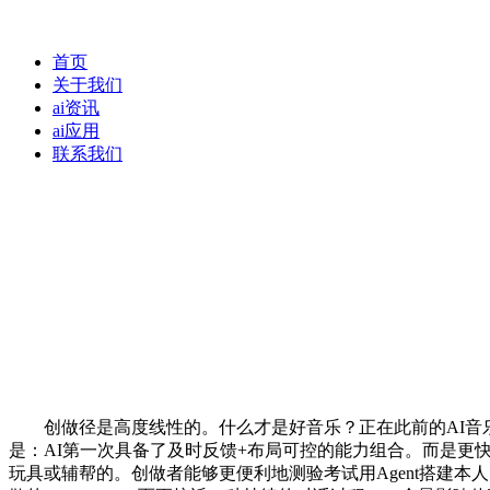
首页
关于我们
ai资讯
ai应用
联系我们
创做径是高度线性的。什么才是好音乐？正在此前的AI音乐
是：AI第一次具备了及时反馈+布局可控的能力组合。而是更快
玩具或辅帮的。创做者能够更便利地测验考试用Agent搭建本人的音