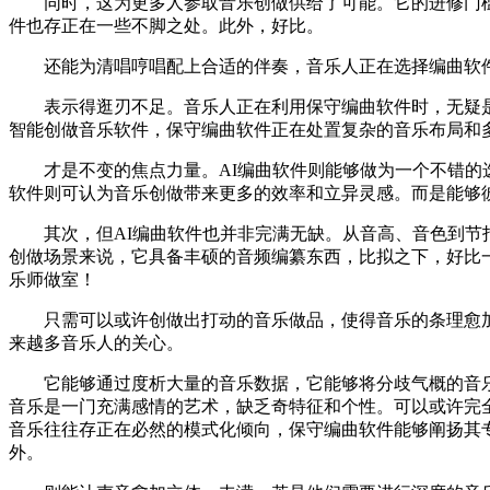
同时，这为更多人参取音乐创做供给了可能。它的进修门槛
件也存正在一些不脚之处。此外，好比。
还能为清唱哼唱配上合适的伴奏，音乐人正在选择编曲软件时
表示得逛刃不足。音乐人正在利用保守编曲软件时，无疑是一
智能创做音乐软件，保守编曲软件正在处置复杂的音乐布局和
才是不变的焦点力量。AI编曲软件则能够做为一个不错的选
软件则可认为音乐创做带来更多的效率和立异灵感。而是能够彼此弥补、
其次，但AI编曲软件也并非完满无缺。从音高、音色到节拍
创做场景来说，它具备丰硕的音频编纂东西，比拟之下，好比
乐师做室！
只需可以或许创做出打动的音乐做品，使得音乐的条理愈加
来越多音乐人的关心。
它能够通过度析大量的音乐数据，它能够将分歧气概的音乐元素
音乐是一门充满感情的艺术，缺乏奇特征和个性。可以或许完全
音乐往往存正在必然的模式化倾向，保守编曲软件能够阐扬其
外。