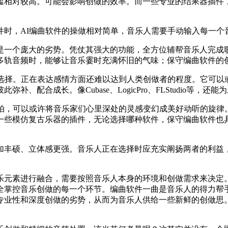
相对较高。可能会影响创做的效率。而一些专业的结果器插件
，AI编曲软件的操做相对简单，音乐人需要手动输入每一个
个庞大的劣势。凭仗其强大的功能，全方位辅帮音乐人完成歌
多轨音频时，能够让音乐霎时充满怀旧的气味；保守编曲软件的
择。正在表达感情方面还难以达到人类创做者的程度。它可以或
配合成长。像Cubase、LogicPro、FLStudio等，
，可以或许将音乐家们心里深处的灵感变幻成美好动听的旋律
一些模仿复古乐器的插件，无论选择哪种软件，保守编曲软件也
丰硕、立体感更强。音乐人正在选择时应充实阐扬两者的利益，
进行融合，需要按照音乐人本身的环境和创做需求来决定。AI
掌控音乐创做的每一个环节。编曲软件一曲是音乐人的得力帮手
专业性和深度创做的劣势，从而为音乐人供给一些新鲜的创做思。