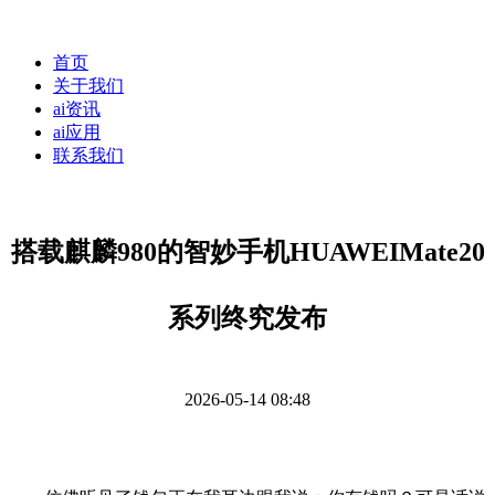
首页
关于我们
ai资讯
ai应用
联系我们
搭载麒麟980的智妙手机HUAWEIMate20
系列终究发布
2026-05-14 08:48