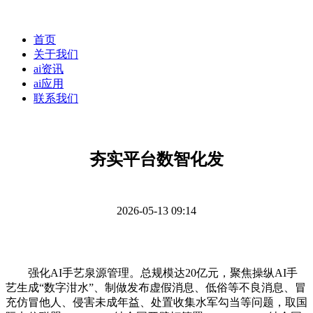
首页
关于我们
ai资讯
ai应用
联系我们
夯实平台数智化发
2026-05-13 09:14
强化AI手艺泉源管理。总规模达20亿元，聚焦操纵AI手
艺生成“数字泔水”、制做发布虚假消息、低俗等不良消息、冒
充仿冒他人、侵害未成年益、处置收集水军勾当等问题，取国